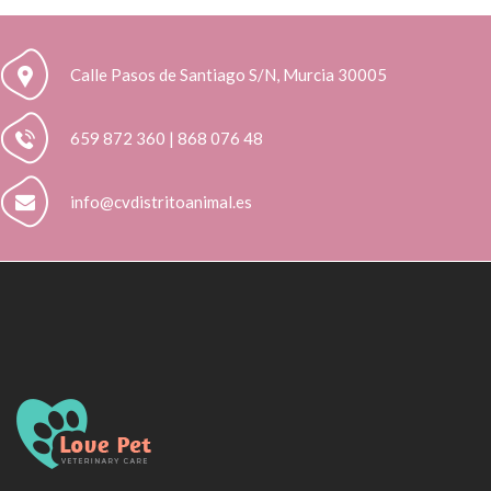
Calle Pasos de Santiago S/N, Murcia 30005
659 872 360 | 868 076 48
info@cvdistritoanimal.es